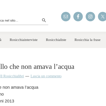
Search Button
rch
à
Rosicchiainterviste
Rosicchialiste
Rosicchia la frase
illo che non amava l’acqua
y
Il Rosicchialibri
Lascia un commento
che non amava l’acqua
no
oni 2013