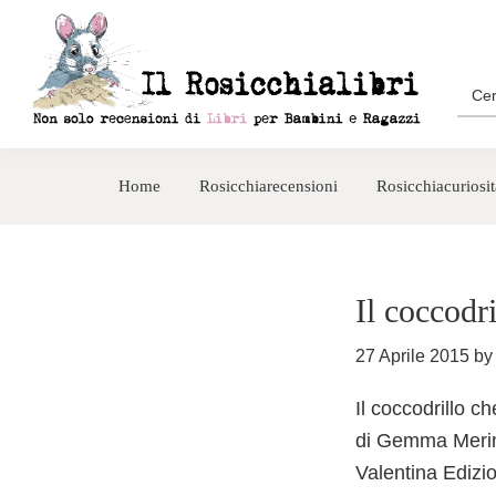
Passa
Passa
alla
al
navigazione
contenuto
Sea
for:
primaria
principale
Rosicchialibri
Recensioni
di
Home
Rosicchiarecensioni
Rosicchiacuriosit
libri
per
bambini
e
Il coccodr
ragazzi
27 Aprile 2015
b
Il coccodrillo 
di Gemma Meri
Valentina Edizi