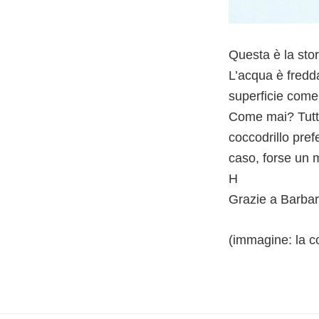
Questa è la stor
L’acqua è fredd
superficie come i
Come mai? Tutti
coccodrillo pre
caso, forse un m
H
Grazie a Barbar
(immagine: la co