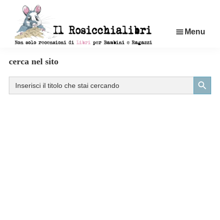
Passa
al
Menu
contenuto
principale
Rosicchialibri
Recensioni
cerca nel sito
di
Search Button
Search
libri
for:
per
bambini
e
ragazzi