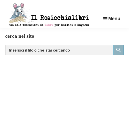
Passa
al
Menu
contenuto
principale
Rosicchialibri
Recensioni
cerca nel sito
di
Search Button
Search
libri
for:
per
bambini
e
ragazzi