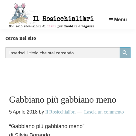
Passa
al
Menu
contenuto
principale
Rosicchialibri
Recensioni
cerca nel sito
di
Search Button
Search
libri
for:
per
bambini
e
ragazzi
Gabbiano più gabbiano meno
5 Aprile 2018
by
Il Rosicchialibri
Lascia un commento
“Gabbiano più gabbiano meno”
di Silvia Borando