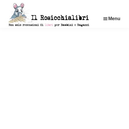
Passa
al
Menu
contenuto
principale
Rosicchialibri
Recensioni
di
libri
per
bambini
e
ragazzi