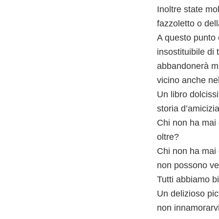
Inoltre state mo
fazzoletto o de
A questo punto c
insostituibile di
abbandonerà mai,
vicino anche nel
Un libro dolcis
storia d’amicizi
Chi non ha mai 
oltre?
Chi non ha mai 
non possono ve
Tutti abbiamo b
Un delizioso pi
non innamorarvi