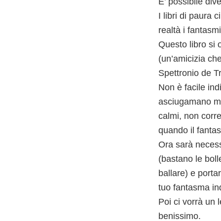
E’ possibile di
I libri di paura
realtà i fantasm
Questo libro si
(un’amicizia che 
Spettronio de Tr
Non è facile in
asciugamano me
calmi, non corre
quando il fantas
Ora sarà necessa
(bastano le boll
ballare) e porta
tuo fantasma in
Poi ci vorrà un 
benissimo.