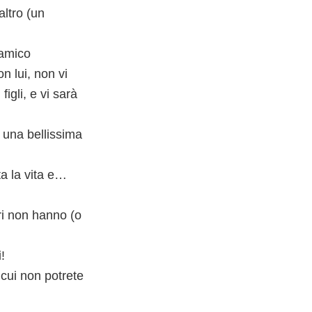
altro (un
’amico
on lui, non vi
igli, e vi sarà
 una bellissima
ta la vita e…
ri non hanno (o
!
 cui non potrete