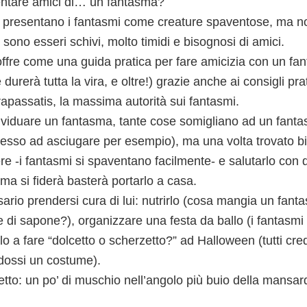
ventare amici di… un fantasma?
 ci presentano i fantasmi come creature spaventose, ma no
i sono esseri schivi, molto timidi e bisognosi di amici.
 offre come una guida pratica per fare amicizia con un f
durerà tutta la vira, e oltre!) grazie anche ai consigli prat
apassatis, la massima autorità sui fantasmi.
dividuare un fantasma, tante cose somigliano ad un fan
sso ad asciugare per esempio), ma una volta trovato b
re -i fantasmi si spaventano facilmente- e salutarlo con 
ma si fiderà basterà portarlo a casa.
rio prendersi cura di lui: nutrirlo (cosa mangia un fanta
e di sapone?), organizzare una festa da ballo (i fantasm
rlo a fare “dolcetto o scherzetto?” ad Halloween (tutti cre
dossi un costume).
letto: un po’ di muschio nell’angolo più buio della mansa