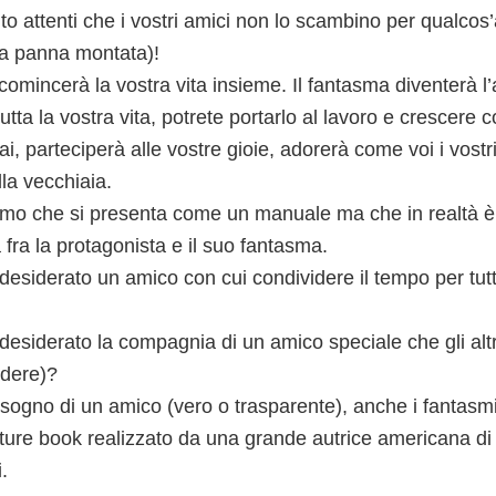
lto attenti che i vostri amici non lo scambino per qualcos’
lla panna montata)!
omincerà la vostra vita insieme. Il fantasma diventerà l
 tutta la vostra vita, potrete portarlo al lavoro e crescere c
 parteciperà alle vostre gioie, adorerà come voi i vostri f
la vecchiaia.
simo che si presenta come un manuale ma che in realtà è
a fra la protagonista e il suo fantasma.
desiderato un amico con cui condividere il tempo per tut
desiderato la compagnia di un amico speciale che gli alt
dere)?
isogno di un amico (vero o trasparente), anche i fantasmi
cture book realizzato da una grande autrice americana di
.