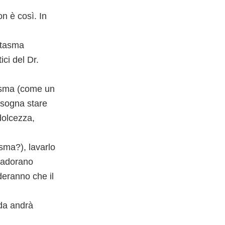
n è così. In
antasma
ici del Dr.
tasma (come un
isogna stare
dolcezza,
sma?), lavarlo
i adorano
deranno che il
rda andrà