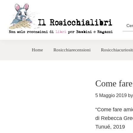
Passa
Passa
alla
al
navigazione
contenuto
Sea
for:
primaria
principale
Rosicchialibri
Recensioni
di
Home
Rosicchiarecensioni
Rosicchiacuriosit
libri
per
bambini
e
Come fare
ragazzi
5 Maggio 2019
b
“Come fare amic
di Rebecca Gre
Tunué​, 2019