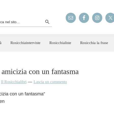
Search Button
rch
à
Rosicchiainterviste
Rosicchialiste
Rosicchia la frase
 amicizia con un fantasma
y
Il Rosicchialibri
Lascia un commento
izia con un fantasma”
en