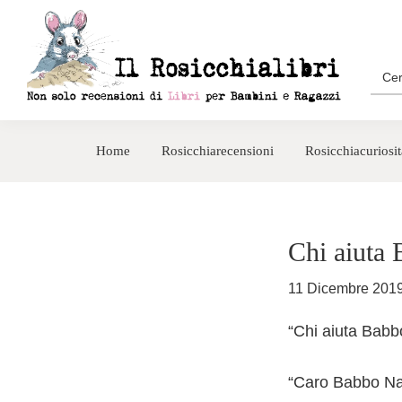
Passa
Passa
alla
al
navigazione
contenuto
Sea
for:
primaria
principale
Rosicchialibri
Recensioni
di
Home
Rosicchiarecensioni
Rosicchiacuriosit
libri
per
bambini
e
Chi aiuta
ragazzi
11 Dicembre 201
“Chi aiuta Babb
“Caro Babbo N