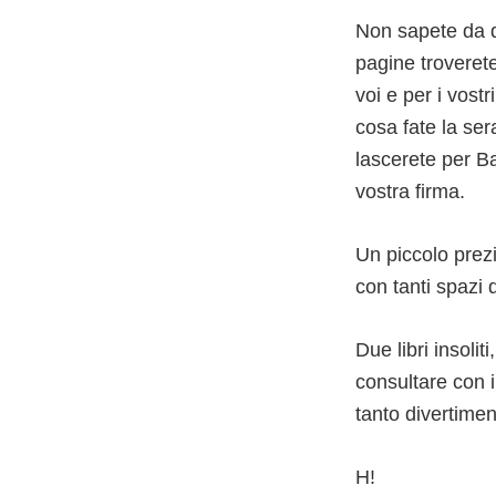
Non sapete da d
pagine troverete 
voi e per i vost
cosa fate la ser
lascerete per Bab
vostra firma.
Un piccolo prez
con tanti spazi 
Due libri insolit
consultare con i
tanto divertimen
H!