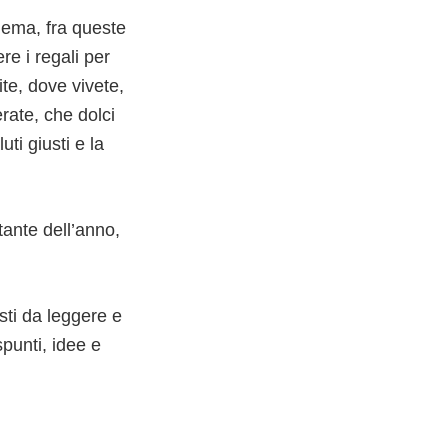
lema, fra queste
re i regali per
ite, dove vivete,
erate, che dolci
ti giusti e la
tante dell’anno,
esti da leggere e
spunti, idee e