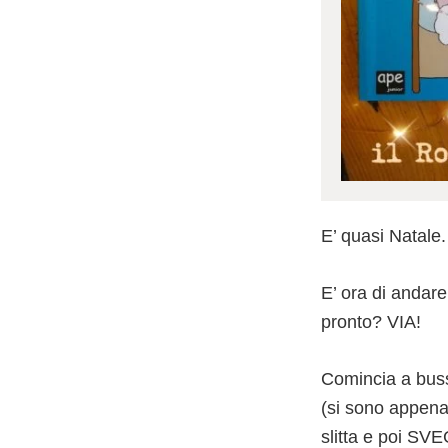
E’ quasi Natale.
E’ ora di andare
pronto? VIA!
Comincia a buss
(si sono appena f
slitta e poi SV