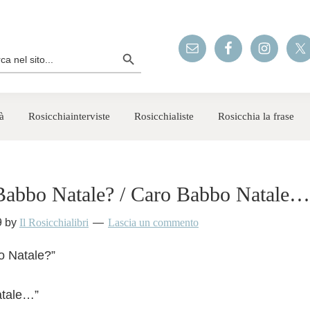
Search Button
rch
à
Rosicchiainterviste
Rosicchialiste
Rosicchia la frase
 Babbo Natale? / Caro Babbo Natale…
9
by
Il Rosicchialibri
Lascia un commento
o Natale?”
atale…”