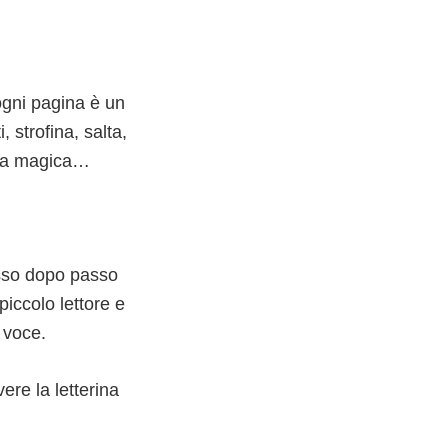
 ogni pagina è un
 strofina, salta,
rola magica…
asso dopo passo
piccolo lettore e
 voce.
re la letterina