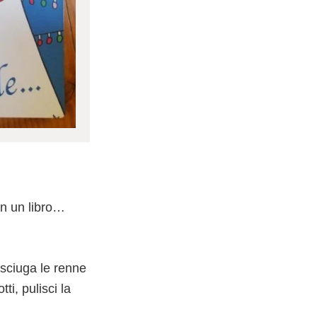
on un libro…
asciuga le renne
ti, pulisci la