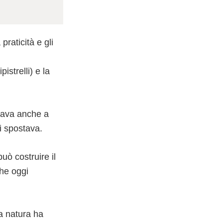
praticità e gli
istrelli) e la
rava anche a
si spostava.
uò costruire il
he oggi
la natura ha