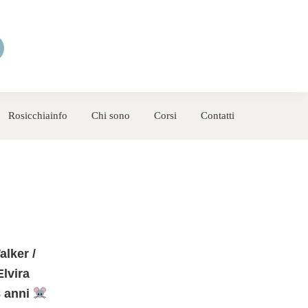
Rosicchiainfo
Chi sono
Corsi
Contatti
lker /
Elvira
8 anni