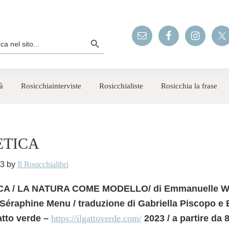
Search Button
rch
à
Rosicchiainterviste
Rosicchialiste
Rosicchia la frase
ETICA
23
by
Il Rosicchialibri
A / LA NATURA COME MODELLO/ di Emmanuelle Wa
i Séraphine Menu / traduzione di Gabriella Piscopo e 
atto verde –
https://ilgattoverde.com/
2023 / a partire da 