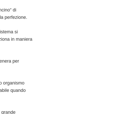
ncino” di
la perfezione.
istema si
iona in maniera
genera per
to organismo
abile quando
ù grande