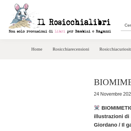
Passa
Passa
alla
al
navigazione
contenuto
Sea
for:
primaria
principale
Rosicchialibri
Recensioni
di
Home
Rosicchiarecensioni
Rosicchiacuriosit
libri
per
bambini
e
BIOMIM
ragazzi
24 Novembre 20
BIOMIMETIC
illustrazioni d
Giordano / Il g