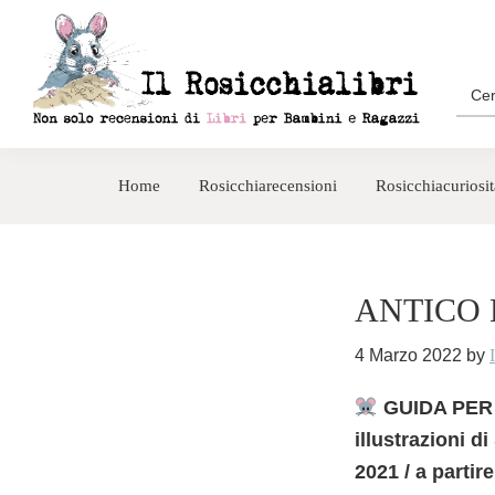
Passa
Passa
alla
al
navigazione
contenuto
Sea
for:
primaria
principale
Rosicchialibri
Recensioni
di
Home
Rosicchiarecensioni
Rosicchiacuriosit
libri
per
bambini
e
ANTICO 
ragazzi
4 Marzo 2022
by
GUIDA PER 
illustrazioni d
2021 / a partir