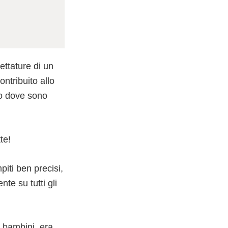
ettature di un
ntribuito allo
ndo dove sono
te!
iti ben precisi,
te su tutti gli
 e bambini, era