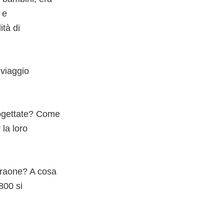
 e
ità di
 viaggio
rogettate? Come
 la loro
araone? A cosa
800 si