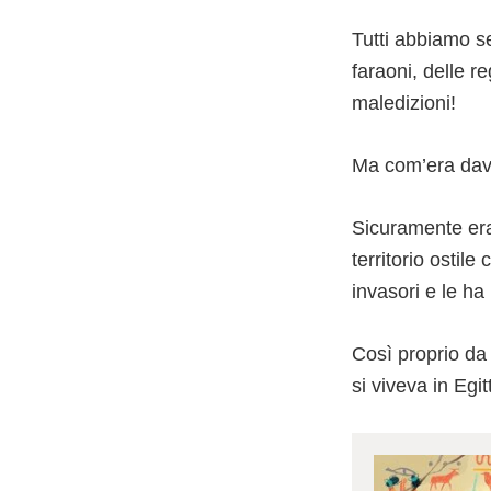
Tutti abbiamo se
faraoni, delle r
maledizioni!
Ma com’era davv
Sicuramente era
territorio ostile
invasori e le h
Così proprio da 
si viveva in Egit