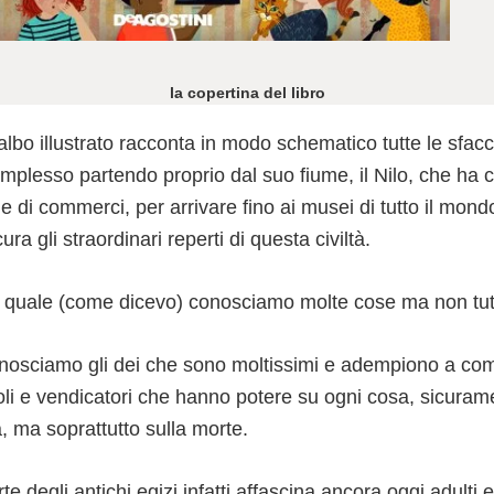
la copertina del libro
bo illustrato racconta in modo schematico tutte le sfacc
plesso partendo proprio dal suo fiume, il Nilo, che ha co
à e di commerci, per arrivare fino ai musei di tutto il mo
ra gli straordinari reperti di questa civiltà.
la quale (come dicevo) conosciamo molte cose ma non tut
osciamo gli dei che sono moltissimi e adempiono a comp
i e vendicatori che hanno potere su ogni cosa, sicuramen
ta, ma soprattutto sulla morte.
rte degli antichi egizi infatti affascina ancora oggi adulti