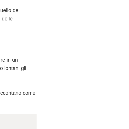
quello dei
 delle
re in un
o lontani gli
 raccontano come