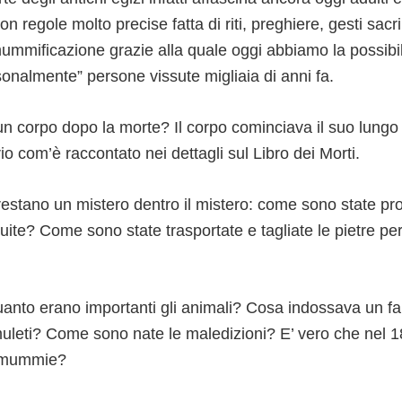
n regole molto precise fatta di riti, preghiere, gesti sacri
ummificazione grazie alla quale oggi abbiamo la possibil
onalmente” persone vissute migliaia di anni fa.
un corpo dopo la morte? Il corpo cominciava il suo lungo
rio com’è raccontato nei dettagli sul Libro dei Morti.
 restano un mistero dentro il mistero: come sono state p
uite? Come sono state trasportate e tagliate le pietre per
uanto erano importanti gli animali? Cosa indossava un f
muleti? Come sono nate le maledizioni? E’ vero che nel 1
 mummie?