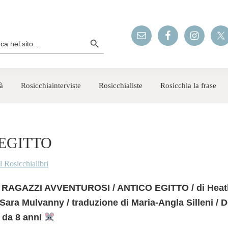
Search Button
rch
à
Rosicchiainterviste
Rosicchialiste
Rosicchia la frase
EGITTO
Il Rosicchialibri
RAGAZZI AVVENTUROSI / ANTICO EGITTO / di Heath
i Sara Mulvanny / traduzione di Maria-Angla Silleni / D
e da 8 anni