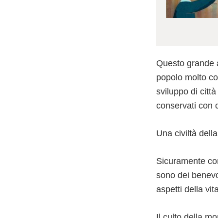
Questo grande al
popolo molto com
sviluppo di citt
conservati con cu
Una civiltà del
Sicuramente con
sono dei benevol
aspetti della vi
Il culto della mo