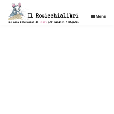
Passa
al
Menu
contenuto
principale
Rosicchialibri
Recensioni
di
libri
per
bambini
e
ragazzi