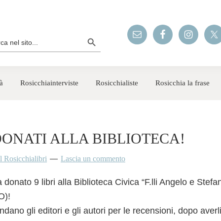
Search Button
rch
à
Rosicchiainterviste
Rosicchialiste
Rosicchia la frase
 DONATI ALLA BIBLIOTECA!
Il Rosicchialibri
Lascia un commento
a donato 9 libri alla Biblioteca Civica “F.lli Angelo e Ste
O)!
ndano gli editori e gli autori per le recensioni, dopo averli 