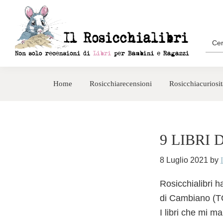
Passa
Passa
alla
al
navigazione
contenuto
Sea
for:
primaria
principale
Rosicchialibri
Recensioni
di
Home
Rosicchiarecensioni
Rosicchiacuriosit
libri
per
bambini
e
9 LIBRI
ragazzi
8 Luglio 2021
by
Rosicchialibri h
di Cambiano (T
I libri che mi ma