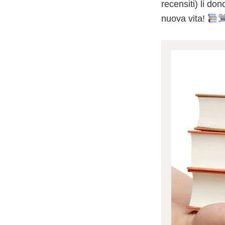
recensiti) li d
nuova vita!