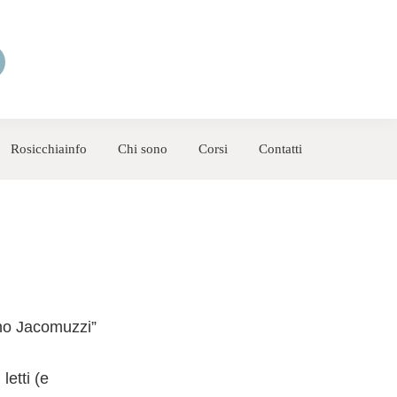
Rosicchiainfo
Chi sono
Corsi
Contatti
fano Jacomuzzi”
letti (e