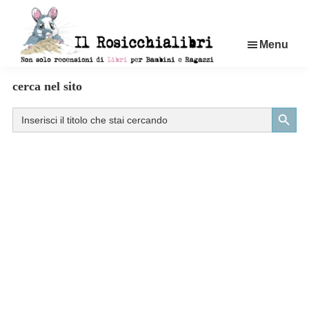
Passa
al
Menu
contenuto
principale
Rosicchialibri
Recensioni
cerca nel sito
di
Search Button
Search
libri
for:
per
bambini
e
ragazzi