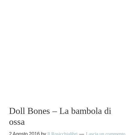
Doll Bones – La bambola di
ossa
2 Agosto 2016
by
Il Rosicchialibri
Lascia un commento