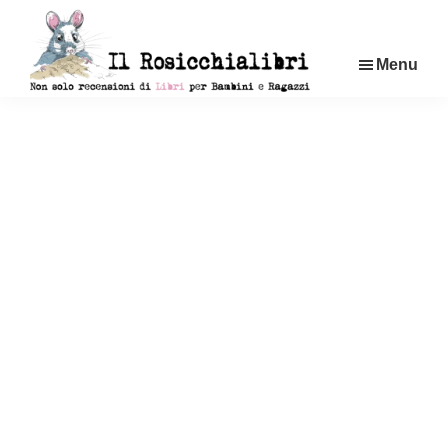
Passa
al
Menu
contenuto
principale
Rosicchialibri
Recensioni
di
libri
per
bambini
e
ragazzi