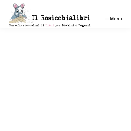
Passa
al
Menu
contenuto
principale
Rosicchialibri
Recensioni
di
libri
per
bambini
e
ragazzi