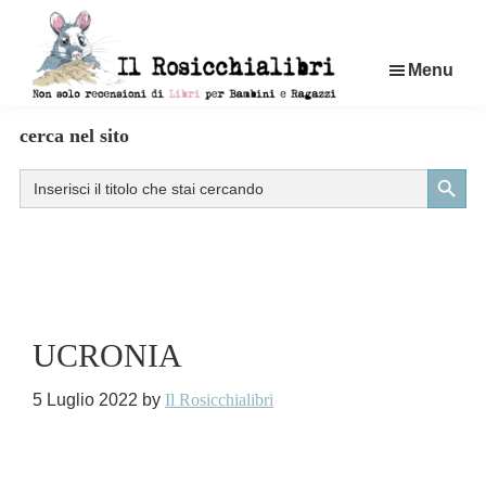
Passa
al
Menu
contenuto
principale
Rosicchialibri
Recensioni
cerca nel sito
di
Search Button
Search
libri
for:
per
bambini
e
ragazzi
UCRONIA
5 Luglio 2022
by
Il Rosicchialibri