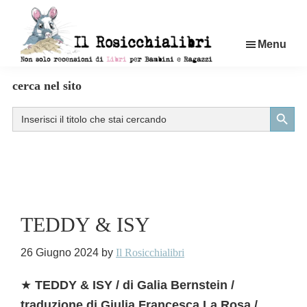
Passa
al
Menu
contenuto
principale
Rosicchialibri
Recensioni
cerca nel sito
di
Search Button
Search
libri
for:
per
bambini
e
ragazzi
TEDDY & ISY
26 Giugno 2024
by
Il Rosicchialibri
★
TEDDY & ISY / di Galia Bernstein /
traduzione di Giulia Francesca La Rosa /