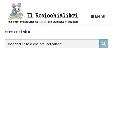
Passa
al
Menu
contenuto
principale
Rosicchialibri
Recensioni
cerca nel sito
di
Search Button
Search
libri
for:
per
bambini
e
ragazzi