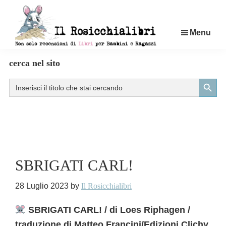
Passa
al
Menu
contenuto
principale
Rosicchialibri
Recensioni
cerca nel sito
di
Search Button
Search
libri
for:
per
bambini
e
ragazzi
SBRIGATI CARL!
28 Luglio 2023
by
Il Rosicchialibri
SBRIGATI CARL! / di Loes Riphagen /
traduzione di Matteo Francini/Edizioni Clichy