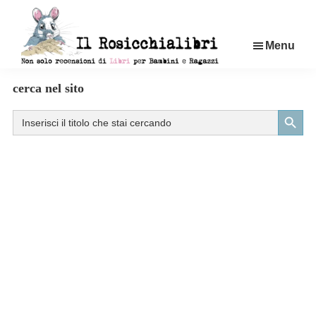
Passa
al
Menu
contenuto
principale
Rosicchialibri
Recensioni
cerca nel sito
di
Search Button
Search
libri
for:
per
bambini
e
ragazzi