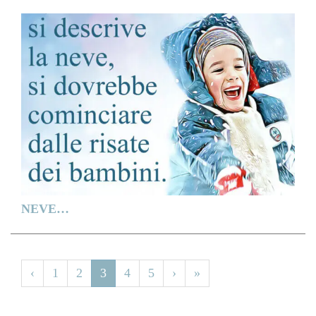
NEVE…
‹
1
2
3
4
5
›
»