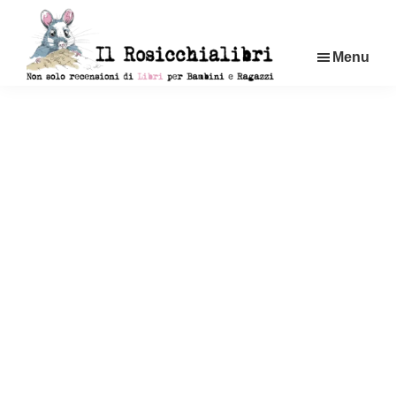
Passa
al
Menu
contenuto
principale
Rosicchialibri
Recensioni
di
libri
per
bambini
e
ragazzi