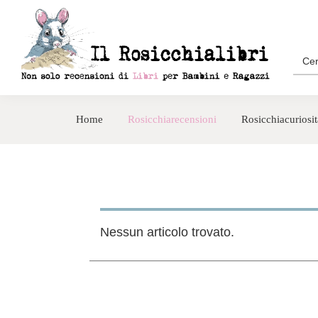
Passa
Passa
alla
al
navigazione
contenuto
Sea
for:
primaria
principale
Rosicchialibri
Recensioni
di
Home
Rosicchiarecensioni
Rosicchiacuriosit
libri
per
bambini
e
ragazzi
Nessun articolo trovato.