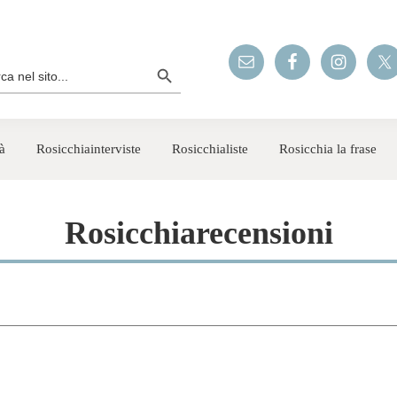
Search Button
rch
à
Rosicchiainterviste
Rosicchialiste
Rosicchia la frase
Rosicchiarecensioni