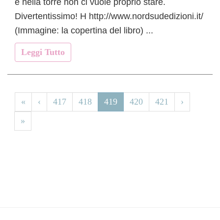
e nella torre non ci vuole proprio stare.
Divertentissimo! H http://www.nordsudedizioni.it/
(Immagine: la copertina del libro) ...
Leggi Tutto
«
‹
417
418
419
420
421
›
»