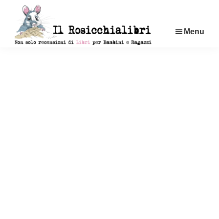
Passa
al
Menu
contenuto
principale
Rosicchialibri
Recensioni
di
libri
per
bambini
e
ragazzi