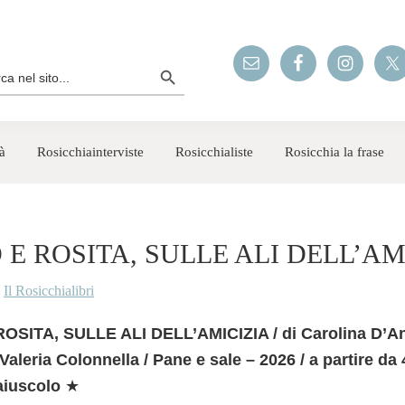
Search Button
rch
à
Rosicchiainterviste
Rosicchialiste
Rosicchia la frase
 E ROSITA, SULLE ALI DELL’AM
y
Il Rosicchialibri
OSITA, SULLE ALI DELL’AMICIZIA / di Carolina D’An
 Valeria Colonnella / Pane e sale – 2026 / a partire da 
aiuscolo
★