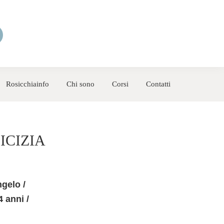
Rosicchiainfo
Chi sono
Corsi
Contatti
ICIZIA
gelo /
4 anni /