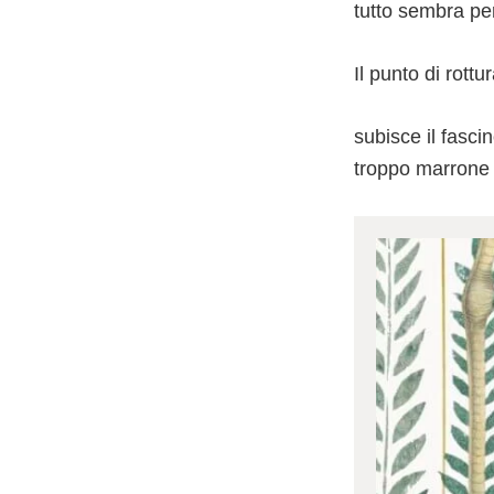
tutto sembra per
Il punto di rott
subisce il fasc
troppo marrone r