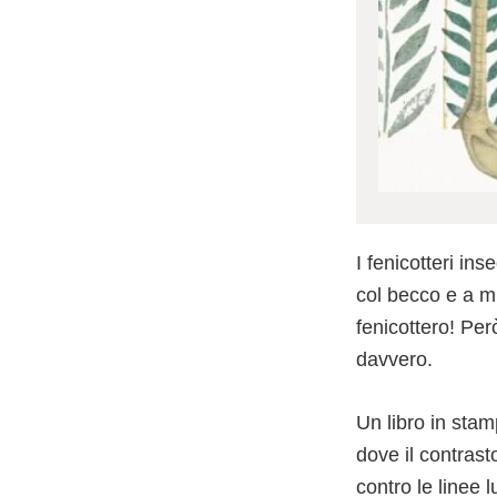
I fenicotteri in
col becco e a m
fenicottero! Per
davvero.
Un libro in stam
dove il contras
contro le linee