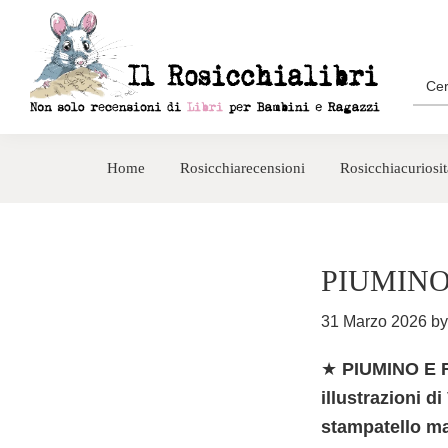
Passa
Passa
alla
al
navigazione
contenuto
Sea
for:
primaria
principale
Rosicchialibri
Recensioni
di
Home
Rosicchiarecensioni
Rosicchiacuriosit
libri
per
bambini
e
PIUMINO
ragazzi
31 Marzo 2026
b
★
PIUMINO E R
illustrazioni di
stampatello m