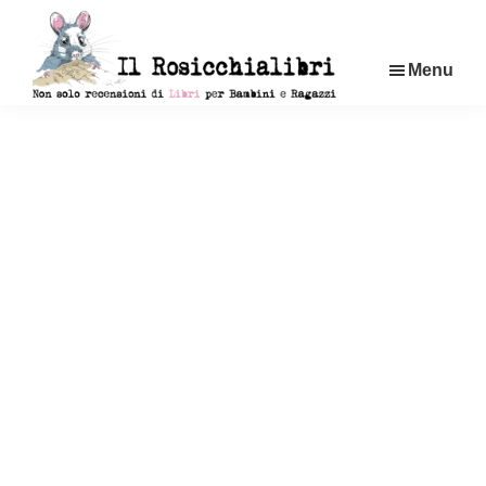
Passa
al
Menu
contenuto
principale
Rosicchialibri
Recensioni
di
libri
per
bambini
e
ragazzi