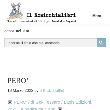
Passa
al
Menu
contenuto
principale
Rosicchialibri
Recensioni
cerca nel sito
di
Search Button
Search
libri
for:
per
bambini
e
ragazzi
PERO’
18 Marzo 2022
by
Il Rosicchialibri
PERO’ / di Gek Tessaro / Lapis Edizioni,
2021 / a partire da 4 anni