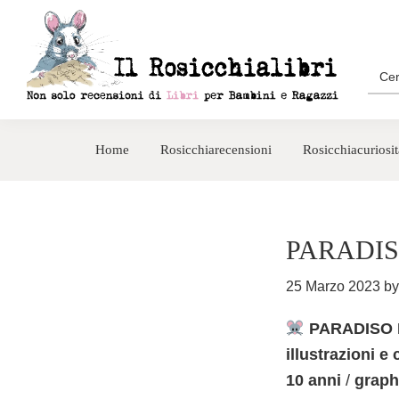
Passa
Passa
alla
al
navigazione
contenuto
Sea
for:
primaria
principale
Rosicchialibri
Recensioni
di
Home
Rosicchiarecensioni
Rosicchiacuriosit
libri
per
bambini
e
PARADISO
ragazzi
25 Marzo 2023
b
PARADISO DI
illustrazioni e
10 anni
/
graph