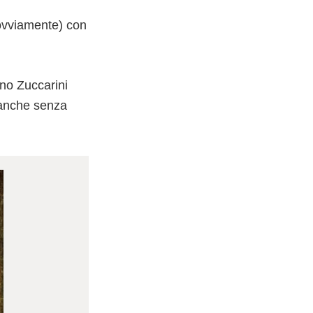
(ovviamente) con
no Zuccarini
a anche senza