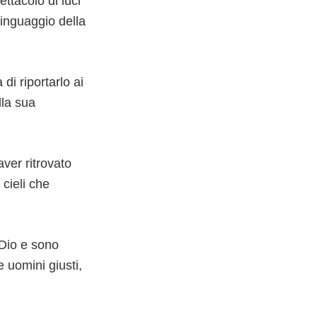
tacolo di luci
 linguaggio della
i riportarlo ai
lla sua
ver ritrovato
 cieli che
 Dio e sono
e uomini giusti,