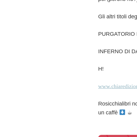
Gli altri titoli de
PURGATORIO DI
INFERNO DI DAN
H!
www.chiaredizion
Rosicchialibri 
un caffè
☕︎