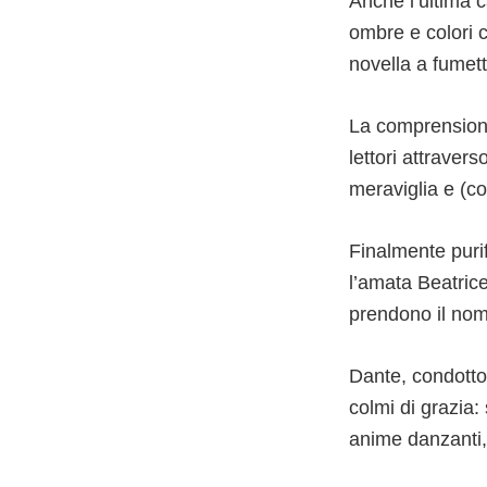
Anche l’ultima 
ombre e colori c
novella a fumett
La comprensione
lettori attravers
meraviglia e (c
Finalmente purif
l’amata Beatrice,
prendono il nom
Dante, condotto 
colmi di grazia: 
anime danzanti, 