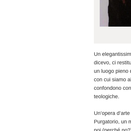
Un elegantissim
dicevo, ci rest
un luogo pieno d
con cui siamo abi
confondono con i
teologiche.
Un’opera d’arte 
Purgatorio, un 
poi (perché no?)