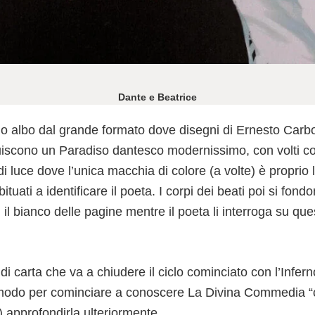
Dante e Beatrice
o albo dal grande formato dove disegni di Ernesto Carb
ituiscono un Paradiso dantesco modernissimo, con volti 
i luce dove l’unica macchia di colore (a volte) è proprio 
tuati a identificare il poeta. I corpi dei beati poi si fondo
l bianco delle pagine mentre il poeta li interroga su que
di carta che va a chiudere il ciclo cominciato con l’Inferno
modo per cominciare a conoscere La Divina Commedia “c
 approfondirla ulteriormente.