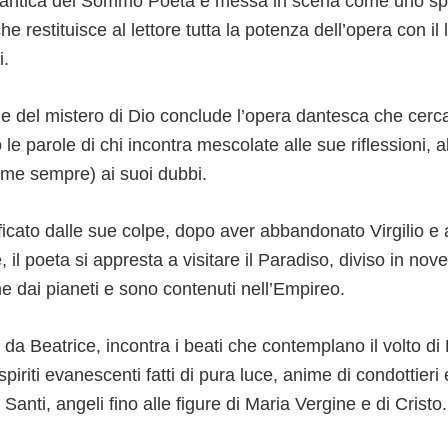
cantica del Sommo Poeta è messa in scena come uno spet
he restituisce al lettore tutta la potenza dell’opera con il
i.
 del mistero di Dio conclude l’opera dantesca che cerca d
o le parole di chi incontra mescolate alle sue riflessioni, a
ome sempre) ai suoi dubbi.
icato dalle sue colpe, dopo aver abbandonato Virgilio e a
 il poeta si appresta a visitare il Paradiso, diviso in nove
e dai pianeti e sono contenuti nell’Empireo.
da Beatrice, incontra i beati che contemplano il volto di
spiriti evanescenti fatti di pura luce, anime di condottieri 
Santi, angeli fino alle figure di Maria Vergine e di Cristo.