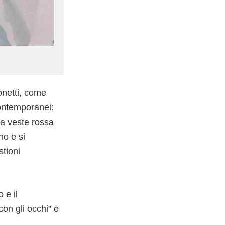
onetti, come
contemporanei:
la veste rossa
no e si
stioni
 e il
on gli occhi” e