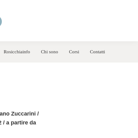
Rosicchiainfo
Chi sono
Corsi
Contatti
ano Zuccarini /
 / a partire da