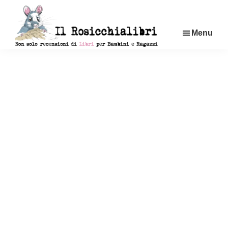
Passa
al
Menu
contenuto
principale
Rosicchialibri
Recensioni
di
libri
per
bambini
e
ragazzi