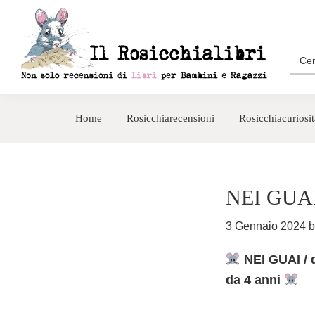
Passa
Passa
alla
al
navigazione
contenuto
Sea
for:
primaria
principale
Rosicchialibri
Recensioni
di
Home
Rosicchiarecensioni
Rosicchiacuriosit
libri
per
bambini
e
NEI GUA
ragazzi
3 Gennaio 2024
b
NEI GUAI / d
da 4 anni