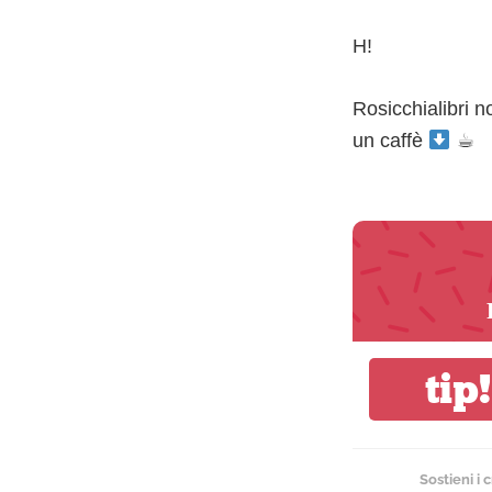
H!
Rosicchialibri 
un caffè
☕︎
tip!
Sostieni i 