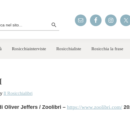
Search Button
rch
à
Rosicchiainterviste
Rosicchialiste
Rosicchia la frase
I
y
Il Rosicchialibri
i Oliver Jeffers / Zoolibri –
https://www.zoolibri.com/
20