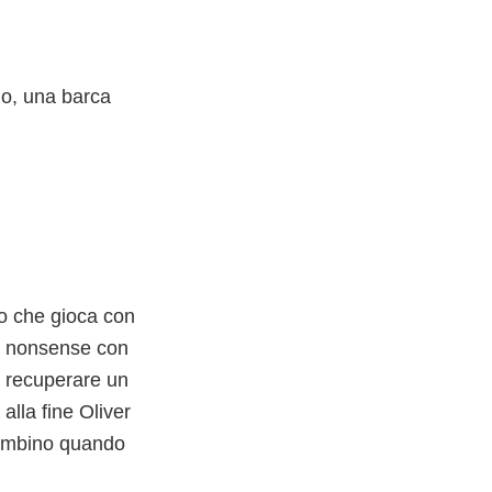
go, una barca
no che gioca con
mi nonsense con
i recuperare un
alla fine Oliver
 bambino quando