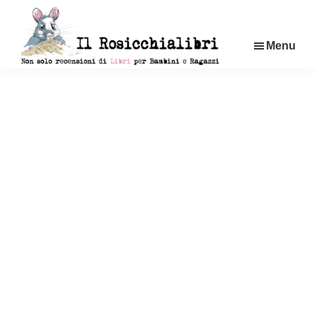
Passa
al
Menu
contenuto
principale
Rosicchialibri
Recensioni
di
libri
per
bambini
e
ragazzi