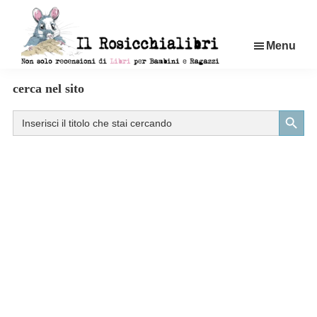
Passa
al
Menu
contenuto
principale
Rosicchialibri
Recensioni
cerca nel sito
di
Search Button
Search
libri
for:
per
bambini
e
ragazzi