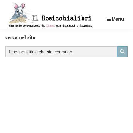
Passa
al
Menu
contenuto
principale
Rosicchialibri
Recensioni
cerca nel sito
di
Search Button
Search
libri
for:
per
bambini
e
ragazzi