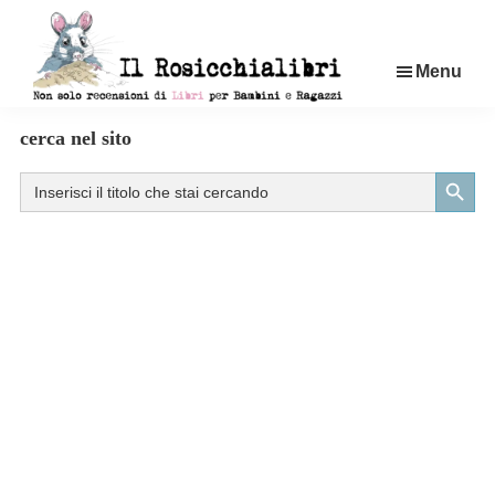
Passa
al
Menu
contenuto
principale
Rosicchialibri
Recensioni
cerca nel sito
di
Search Button
Search
libri
for:
per
bambini
e
ragazzi