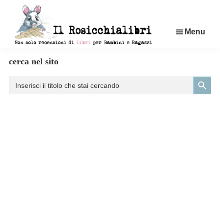
Passa
al
Menu
contenuto
principale
Rosicchialibri
Recensioni
cerca nel sito
di
Search Button
Search
libri
for:
per
bambini
e
ragazzi