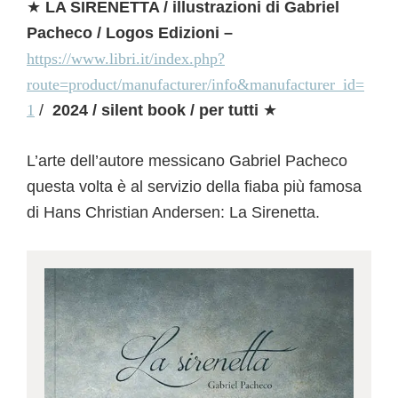
★
LA SIRENETTA / illustrazioni di Gabriel
Pacheco / Logos Edizioni –
https://www.libri.it/index.php?
route=product/manufacturer/info&manufacturer_id=
1
/
2024 / silent book / per tutti
★
L’arte dell’autore messicano Gabriel Pacheco
questa volta è al servizio della fiaba più famosa
di Hans Christian Andersen: La Sirenetta.