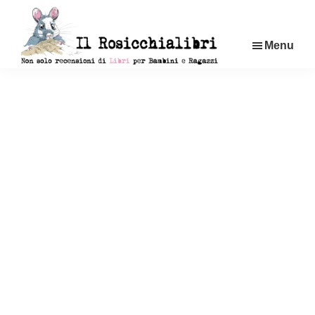
Passa
al
Menu
contenuto
principale
Rosicchialibri
Recensioni
di
libri
per
bambini
e
ragazzi