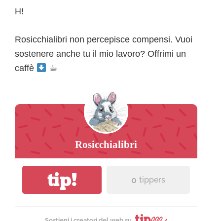
H!
Rosicchialibri non percepisce compensi. Vuoi
sostenere anche tu il mio lavoro? Offrimi un
caffè
☕︎
Rosicchialibri
tip!
0
tippers
Sostieni i creatori del web su