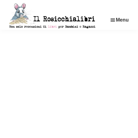
Passa
al
Menu
contenuto
principale
Rosicchialibri
Recensioni
di
libri
per
bambini
e
ragazzi