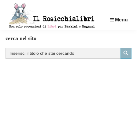
Passa
al
Menu
contenuto
principale
Rosicchialibri
Recensioni
cerca nel sito
di
Search Button
Search
libri
for:
per
bambini
e
ragazzi