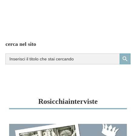
cerca nel sito
Search Button
Search
for:
Rosicchiainterviste