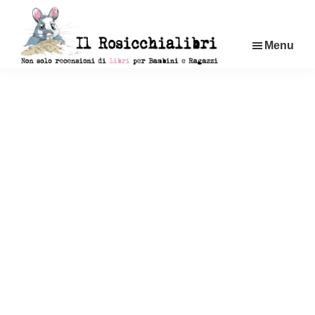
Passa
al
Menu
contenuto
principale
Rosicchialibri
Recensioni
di
libri
per
bambini
e
ragazzi