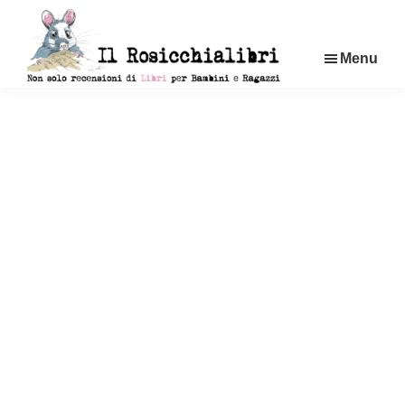
Passa
al
Menu
contenuto
principale
Rosicchialibri
Recensioni
di
libri
per
bambini
e
ragazzi