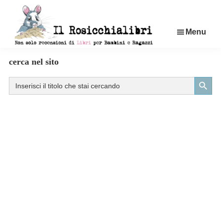
Passa
al
Menu
contenuto
principale
Rosicchialibri
Recensioni
cerca nel sito
di
Search Button
Search
libri
for:
per
bambini
e
ragazzi