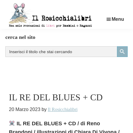
Passa
al
Menu
contenuto
principale
Rosicchialibri
Recensioni
cerca nel sito
di
Search Button
Search
libri
for:
per
bambini
e
ragazzi
IL RE DEL BLUES + CD
20 Marzo 2023
by
Il Rosicchialibri
IL RE DEL BLUES + CD / di Reno
Brandoni / illustrazioni di Chiara Di Vivona /