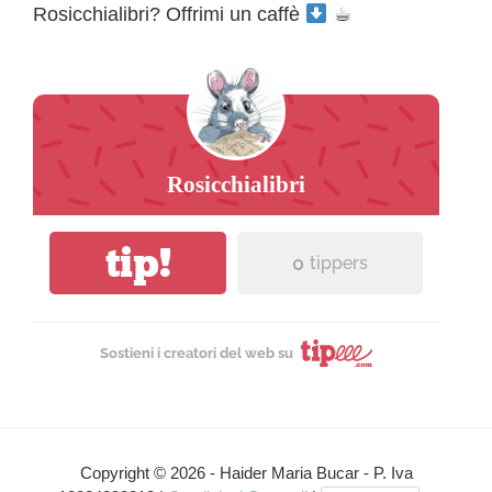
Rosicchialibri? Offrimi un caffè
☕︎
Rosicchialibri
tip!
0
tippers
Sostieni i creatori del web su
Copyright © 2026 - Haider Maria Bucar - P. Iva