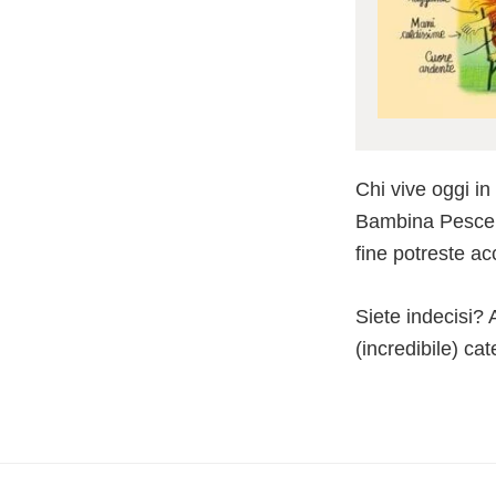
Chi vive oggi i
Bambina Pesce c
fine potreste acc
Siete indecisi? 
(incredibile) ca