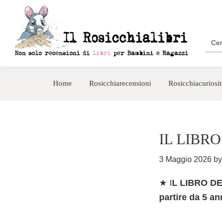
Passa
Passa
alla
al
navigazione
contenuto
Sea
for:
primaria
principale
Rosicchialibri
Recensioni
di
Home
Rosicchiarecensioni
Rosicchiacuriosit
libri
per
bambini
e
IL LIBR
ragazzi
3 Maggio 2026
b
★ I
L LIBRO DEI
partire da 5 a