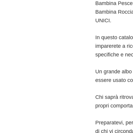
Bambina Pesce, 
Bambina Roccia…
UNICI.
In questo catal
imparerete a ric
specifiche e nec
Un grande albo c
essere usato come
Chi saprà ritrov
propri comportam
Preparatevi, pe
di chi vi circon