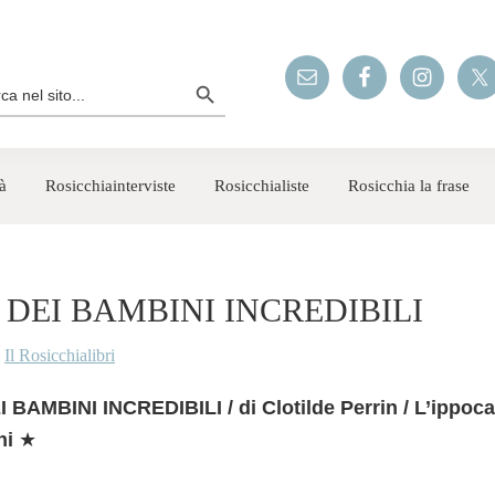
Search Button
rch
à
Rosicchiainterviste
Rosicchialiste
Rosicchia la frase
O DEI BAMBINI INCREDIBILI
y
Il Rosicchialibri
 BAMBINI INCREDIBILI / di Clotilde Perrin / L’ippoc
nni
★