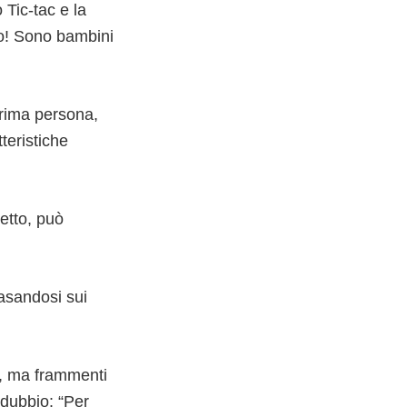
Tic-tac e la
o! Sono bambini
prima persona,
teristiche
etto, può
basandosi sui
i, ma frammenti
 dubbio: “Per