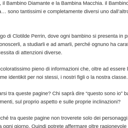
il Bambino Diamante e la Bambina Macchia. il Bambino 
 sono tantissimi e completamente diversi uno dall’altr
ogo di Clotilde Perrin, dove ogni bambino si presenta in 
onoscerli, a studiarli e ad amarli, perché ognuno ha carat
essita di attenzioni diverse.
oloratissimo pieno di informazioni che, oltre ad essere l
 identikit per noi stessi, i nostri figli o la nostra classe.
arsi tra queste pagine? Chi saprà dire “questo sono io” 
enti, sul proprio aspetto e sulle proprie inclinazioni?
rché tra queste pagine non troverete solo dei personagg
da ogni giorno. Quindi potrete affermare oltre ragionevole