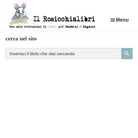
Passa
al
Menu
contenuto
principale
Rosicchialibri
Recensioni
cerca nel sito
di
Search Button
Search
libri
for:
per
bambini
e
ragazzi