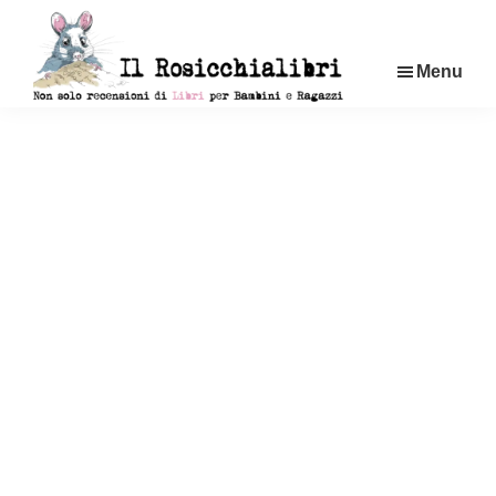
Passa
al
Menu
contenuto
principale
Rosicchialibri
Recensioni
di
libri
per
bambini
e
ragazzi