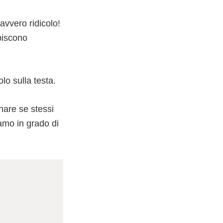
avvero ridicolo!
apiscono
o sulla testa.
nare se stessi
amo in grado di