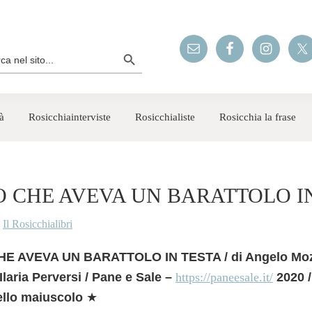
Search Button
rch
à
Rosicchiainterviste
Rosicchialiste
Rosicchia la frase
O CHE AVEVA UN BARATTOLO I
y
Il Rosicchialibri
E AVEVA UN BARATTOLO IN TESTA / di Angelo Mozz
 Ilaria Perversi / Pane e Sale –
https://paneesale.it/
2020 /
ello maiuscolo
★