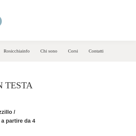
Rosicchiainfo
Chi sono
Corsi
Contatti
N TESTA
illo /
 a partire da 4