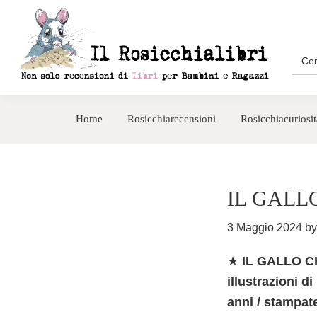
Passa
Passa
alla
al
navigazione
contenuto
Sea
for:
primaria
principale
Rosicchialibri
Recensioni
di
Home
Rosicchiarecensioni
Rosicchiacuriosit
libri
per
bambini
e
IL GALL
ragazzi
3 Maggio 2024
b
★
IL GALLO CH
illustrazioni di
anni / stampat