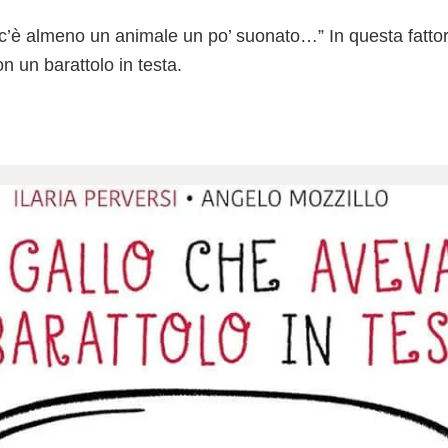
a c’è almeno un animale un po’ suonato…” In questa fattor
on un barattolo in testa.