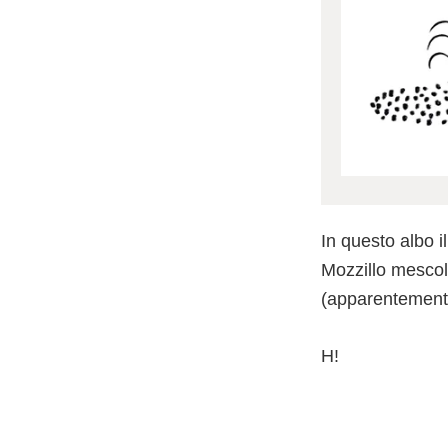
In questo albo il
Mozzillo mescola
(apparentemente
H!