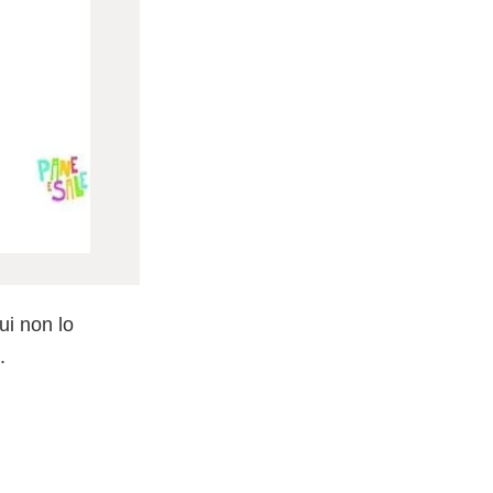
lui non lo
.