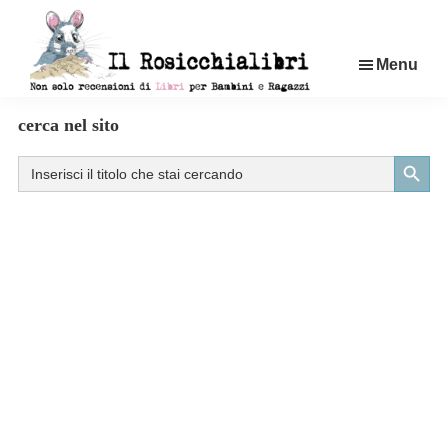
Passa
al
Menu
contenuto
principale
Rosicchialibri
Recensioni
cerca nel sito
di
Search Button
Search
libri
for:
per
bambini
e
ragazzi