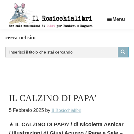
Passa
al
Menu
contenuto
principale
Rosicchialibri
Recensioni
cerca nel sito
di
Search Button
Search
libri
for:
per
bambini
e
ragazzi
IL CALZINO DI PAPA’
5 Febbraio 2025
by
Il Rosicchialibri
★
IL CALZINO DI PAPA’ / di Nicoletta Asnicar
/ illustrazioni di Giusi Acunzo / Pane e Sale –