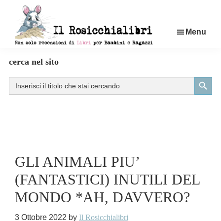
Passa
al
Menu
contenuto
principale
Rosicchialibri
Recensioni
cerca nel sito
di
Search Button
Search
libri
for:
per
bambini
e
ragazzi
GLI ANIMALI PIU’
(FANTASTICI) INUTILI DEL
MONDO *AH, DAVVERO?
3 Ottobre 2022
by
Il Rosicchialibri