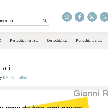
Search Button
rch
à
Rosicchiainterviste
Rosicchialiste
Rosicchia la frase
dari
y
Il Rosicchialibri