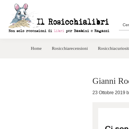
Passa
Passa
alla
al
navigazione
contenuto
Sea
for:
primaria
principale
Rosicchialibri
Recensioni
di
Home
Rosicchiarecensioni
Rosicchiacuriosit
libri
per
bambini
e
Gianni Ro
ragazzi
23 Ottobre 2019
b