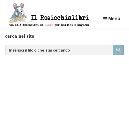
Passa
al
Menu
contenuto
principale
Rosicchialibri
Recensioni
cerca nel sito
di
Search Button
Search
libri
for:
per
bambini
e
ragazzi