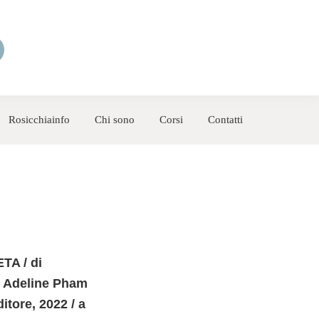
Rosicchiainfo
Chi sono
Corsi
Contatti
A / di
 e Adeline Pham
tore, 2022 / a