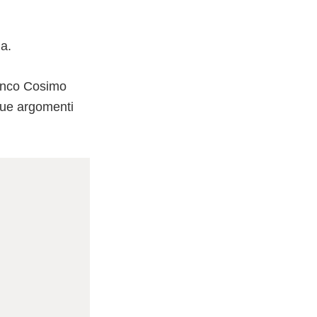
ia.
ranco Cosimo
 due argomenti