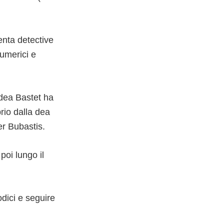
venta detective
numerici e
dea Bastet ha
rio dalla dea
er Bubastis.
poi lungo il
odici e seguire