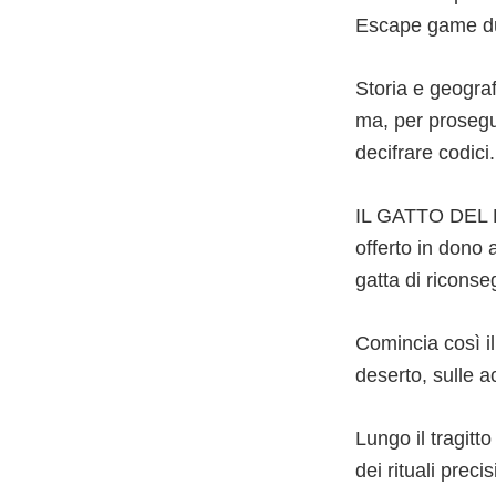
Escape game dura
Storia e geografi
ma, per prosegui
decifrare codici.
IL GATTO DEL F
offerto in dono 
gatta di riconse
Comincia così il
deserto, sulle ac
Lungo il tragitto
dei rituali precis