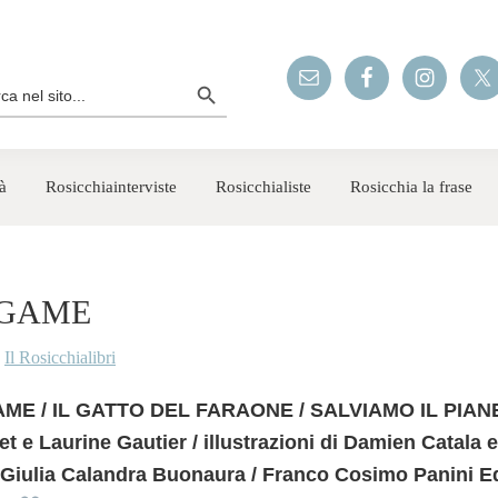
Search Button
rch
à
Rosicchiainterviste
Rosicchialiste
Rosicchia la frase
 GAME
y
Il Rosicchialibri
E / IL GATTO DEL FARAONE / SALVIAMO IL PIANET
 e Laurine Gautier / illustrazioni di Damien Catala
i Giulia Calandra Buonaura / Franco Cosimo Panini Edi