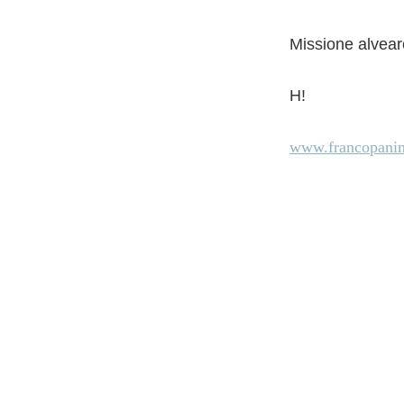
Missione alvear
H!
www.francopanini