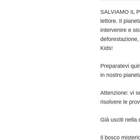
SALVIAMO IL PIA
lettore. Il pian
intervenire e sis
deforestazione, 
Kids!
Preparatevi quin
in nostro pianet
Attenzione: vi se
risolvere le prove
Già usciti nel
Il bosco misteri