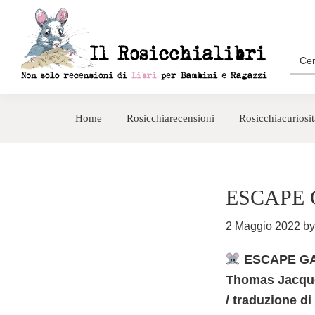
Passa
Passa
alla
al
navigazione
contenuto
Sea
for:
primaria
principale
Rosicchialibri
Recensioni
di
Home
Rosicchiarecensioni
Rosicchiacuriosit
libri
per
bambini
e
ESCAPE
ragazzi
2 Maggio 2022
b
ESCAPE GAM
Thomas Jacquet
/ traduzione d