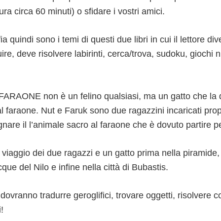
 circa 60 minuti) o sfidare i vostri amici.
a quindi sono i temi di questi due libri in cui il lettore di
re, deve risolvere labirinti, cerca/trova, sudoku, giochi 
ARAONE non è un felino qualsiasi, ma un gatto che la 
al faraone. Nut e Faruk sono due ragazzini incaricati prop
gnare il l’animale sacro al faraone che è dovuto partire p
 viaggio dei due ragazzi e un gatto prima nella piramide, 
que del Nilo e infine nella città di Bubastis.
 dovranno tradurre geroglifici, trovare oggetti, risolvere c
i!